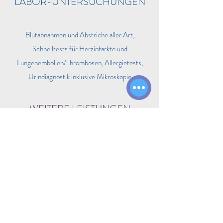
LABOR-UNTERSUCHUNGEN
Blutabnahmen und Abstriche aller Art,
Schnelltests für Herzinfarkte und
Lungenembolien/Thrombosen, Allergietests,
Urindiagnostik inklusive Mikroskopie
WEITERE LEISTUNGEN
Offene Sprechstunde ohne Termin,
Chirotherapie, Akupunktur, Haus- und
Heimbesuche, Wundversorgung,
kleine
Chirurgie